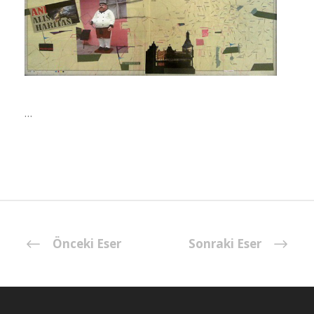
…
Önceki Eser
Sonraki Eser